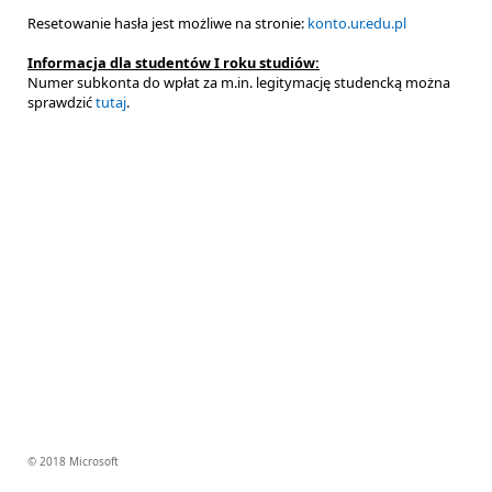
Resetowanie hasła jest możliwe na stronie:
konto.ur.edu.pl
Informacja dla studentów I roku studiów:
Numer subkonta do wpłat za m.in. legitymację studencką można
sprawdzić
tutaj
.
© 2018 Microsoft